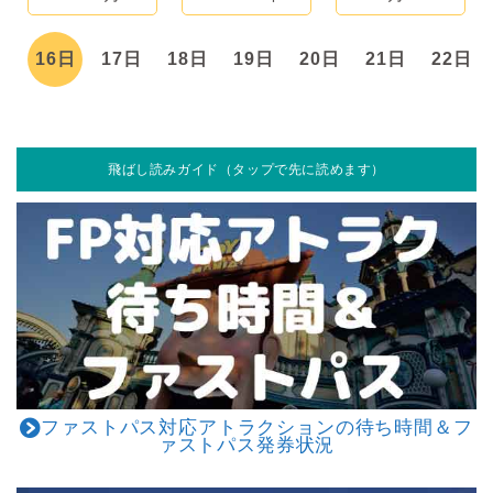
日
16日
17日
18日
19日
20日
21日
22日
飛ばし読みガイド（タップで先に読めます）
ファストパス対応アトラクションの待ち時間＆フ
ァストパス発券状況