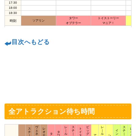
17:30
1
18:00
1
18:30
タワー
トイストーリー
ニ
時刻
ソアリン
オブテラー
マニア！
目次へもどる
全アトラクション待ち時間
ヴ
レ
ス
ビ
レ
ス
ス
レ
ト
レ
ェ
｜
チ
ッ
｜
イ
チ
チ
オ
タ
イ
イ
ネ
タ
ル
｜
グ
ル
ン
｜
｜
ナ
ワ
ス
ア
シ
ジ