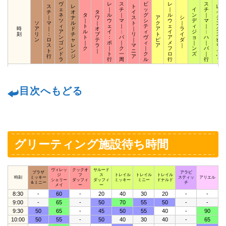
ヴ
レ
ス
ビ
レ
ス
ス
レ
ト
レ
ェ
｜
チ
ッ
｜
イ
チ
チ
オ
タ
イ
イ
ネ
タ
ル
｜
グ
ル
ン
｜
｜
ナ
ワ
ス
ア
シ
ジ
ツ
｜
ウ
マ
シ
ウ
デ
マ
ソ
マ
ル
｜
ト
ク
｜
ン
ィ
ト
ェ
｜
テ
ェ
ィ
｜
時
ア
｜
ド
オ
｜
ア
ラ
グ
ア
ル
イ
：
ィ
イ
ジ
：
刻
リ
：
チ
ブ
リ
ト
イ
ス
ン
ト
：
パ
ヴ
ア
ョ
ハ
ン
ロ
ャ
テ
｜
ピ
ダ
ピ
ゴ
｜
ポ
｜
ィ
メ
｜
｜
ス
レ
ラ
マ
ア
｜
リ
ン
ク
｜
ク
｜
フ
ン
バ
ト
ン
｜
ニ
ッ
ド
ト
一
ク
ロ
ズ
｜
行
ジ
ア
ツ
ラ
行
周
ル
行
行
目次へもどる
グリーティング施設待ち時間
ヴィレッ
クックオ
サルード
プラザ
アラビ
ジ
フ
ス
トレイル
トレイル
トレイル
時刻
ミッキー
スティッ
アリエル
シェリー
ダッフィ
ダッフィ
ミッキー
ミニー
ドナルド
＆ミニー
チ
メイ
ー
ー
8:30
-
60
-
20
40
30
20
-
-
9:00
-
65
-
50
70
55
50
-
-
9:30
50
65
-
45
50
55
40
-
90
10:00
50
55
-
50
40
30
40
-
65