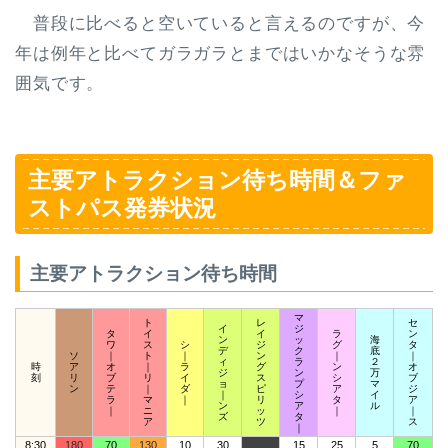
普段に比べると空いていると言えるのですが、今
年は例年と比べてガラガラとまではいかなそうな雰
囲気です。
主要アトラクション待ち時間＆ファ
ストパス発券状況
主要アトラクション待ち時間
マ
ト
レ
セ
イ
ジ
タ
イ
イ
ラ
ン
ン
ッ
海
ワ
ス
シ
ジ
グ
タ
デ
ク
底
ソ
｜
ト
｜
ン
｜
｜
ィ
ラ
２
時
ア
オ
｜
ラ
グ
ン
オ
ジ
ン
万
刻
リ
ブ
リ
イ
ス
シ
ブ
ョ
プ
マ
ン
テ
｜
ダ
ピ
ア
ジ
｜
シ
イ
ラ
マ
｜
リ
タ
ア
ン
ア
ル
｜
ニ
ッ
｜
｜
ズ
タ
ア
ツ
ス
｜
8:30
180
70
130
10
30
15
25
5
70