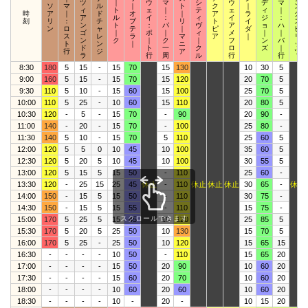
ツ
｜
ウ
マ
シ
ウ
デ
マ
ソ
マ
ル
｜
ト
ク
｜
ン
ィ
ト
ェ
｜
テ
ェ
ィ
｜
時
ア
｜
ド
オ
｜
ア
ラ
グ
ア
ル
イ
：
ィ
イ
ジ
：
刻
リ
：
チ
ブ
リ
ト
イ
ス
ン
ト
：
パ
ヴ
ア
ョ
ハ
ン
ロ
ャ
テ
｜
ピ
ダ
ピ
ゴ
｜
ポ
｜
ィ
メ
｜
｜
ス
レ
ラ
マ
ア
｜
リ
ン
ク
｜
ク
｜
フ
ン
バ
ト
ン
｜
ニ
ッ
ド
ト
一
ク
ロ
ズ
｜
行
ジ
ア
ツ
ラ
行
周
ル
行
行
8:30
180
5
15
-
15
70
15
130
10
30
5
9:00
160
5
15
-
15
70
15
120
20
70
5
9:30
110
5
10
-
15
60
15
100
25
70
5
10:00
110
5
25
-
10
60
15
110
20
80
5
10:30
120
-
5
-
15
70
-
90
20
90
-
11:00
140
-
20
-
15
70
-
100
25
80
-
11:30
140
5
10
-
15
70
5
110
25
60
5
12:00
120
5
5
0
10
45
10
100
35
60
5
12:30
120
5
20
5
10
45
10
100
30
55
5
13:00
120
5
15
5
15
50
-
110
25
60
-
13:30
120
-
25
15
25
45
休止
-
110
休止
休止
休止
30
65
-
休止
14:00
150
-
15
5
15
50
-
110
30
75
-
14:30
150
-
15
5
15
55
-
110
15
75
-
スクロールできます
15:00
170
5
25
5
15
45
10
120
25
85
5
15:30
170
5
20
5
25
50
10
130
15
70
5
16:00
170
5
25
-
25
50
10
120
15
65
15
16:30
-
-
-
-
10
50
-
110
15
65
20
17:00
-
-
-
-
15
50
20
90
10
60
20
17:30
-
-
-
-
15
60
20
70
10
60
20
18:00
-
-
-
-
10
60
20
60
10
60
20
18:30
-
-
-
-
10
-
20
-
10
15
20