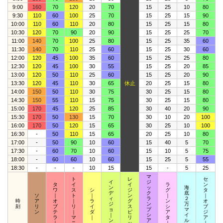
9:00
160
70
120
20
70
15
25
10
80
9:30
110
60
100
25
70
15
25
15
90
10:00
110
60
110
20
80
15
25
15
80
10:30
120
70
90
20
90
15
25
25
70
11:00
140
70
100
25
80
15
25
35
60
11:30
140
70
110
25
60
15
25
30
60
12:00
120
45
100
35
60
15
25
25
80
12:30
120
45
100
30
55
15
25
20
85
13:00
120
50
110
25
60
15
25
20
90
13:30
120
45
110
30
65
休止
20
25
15
80
14:00
150
50
110
30
75
30
25
15
80
14:30
150
55
110
15
75
30
25
15
80
15:00
170
45
120
25
85
30
40
20
90
15:30
170
50
130
15
70
30
10
20
100
16:00
170
50
120
15
65
30
25
10
100
16:30
-
50
110
15
65
20
25
10
80
17:00
-
50
90
10
60
15
40
5
70
17:30
-
60
70
10
60
15
10
5
75
18:00
-
60
60
10
60
15
25
5
55
18:30
-
-
-
10
15
15
-
5
25
マ
ト
レ
セ
イ
ジ
タ
イ
イ
ラ
ン
ン
ッ
海
ワ
ス
シ
ジ
グ
タ
デ
ク
底
ソ
｜
ト
｜
ン
｜
｜
ィ
ラ
２
時
ア
オ
｜
ラ
グ
ン
オ
ジ
ン
万
刻
リ
ブ
リ
イ
ス
シ
ブ
ョ
プ
マ
ン
テ
｜
ダ
ピ
ア
ジ
｜
シ
イ
ラ
マ
｜
リ
タ
ア
ン
ア
ル
｜
ニ
ッ
｜
｜