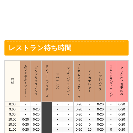
レストラン待ち時間
マ
カ
ザ
コ
ゴ
マ
ン
ク
フ
ン
ロ
ン
ゼ
マ
デ
ッ
ェ
ビ
リ
ン
ド
マ
ラ
ビ
ィ
ク
ポ
｜
フ
ビ
リ
ゼ
ン
ス
カ
オ
時
ル
ニ
レ
ア
エ
ラ
ズ
コ
ナ
フ
刻
ト
ブ
ス
ダ
ス
ン
ラ
ッ
レ
食
フ
ラ
コ
イ
ナ
ズ
ウ
テ
ッ
事
ィ
ザ
ス
ニ
ッ
ン
ィ
ト
の
｜
｜
ン
ク
ジ
｜
み
ノ
ズ
グ
ズ
8:30
-
-
-
-
0-20
-
0-20
-
0-20
0-
9:00
-
0-20
-
-
0-20
-
0-20
-
0-20
0-
9:30
-
0-20
-
-
0-20
-
0-20
-
0-20
0-
10:00
0-20
0-20
-
-
0-20
-
0-20
-
0-20
0-
10:30
0-20
0-20
-
-
0-20
0
0-20
-
0-20
0-
11:00
0-20
0-20
-
-
0-20
10
0-20
0
0-20
0-