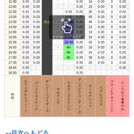
11:30
0-20
0-20
-
-
0-20
10
0-20
0
0-20
0-
12:00
0-20
0-20
-
-
0-20
10
0-20
0
0-20
0-
12:30
0-20
0-20
-
0-20
0-20
30
0-20
0
0-20
0-
13:00
0-20
0-20
-
0-20
0-20
40
0-20
0
0-20
0-
13:30
0-20
0-20
休止
-
20-40
0-20
40
0-20
0
0-20
0-
14:00
0-20
0-20
-
20-40
0-20
10
0-20
0
0-20
0-
14:30
0-20
0-20
-
20-40
0-20
10
0-20
0
0-20
0-
スクロールできます
15:00
0-20
0-20
-
20-40
0-20
10
0-20
0
0-20
0-
15:30
0-20
0-20
-
20-40
0-20
20
0-20
0
0-20
0-
16:00
0-20
0-20
-
40-
0-20
10
0-20
0
0-20
0-
16:30
0-20
0-20
-
40-
0-20
10
0-20
0
0-20
0-
17:00
0-20
0-20
-
40-
0-20
30
0-20
0
0-20
0-
17:30
0-20
0-20
-
-
0-20
20
0-20
0
0-20
0-
18:00
0-20
-
-
-
0-20
-
-
-
0-20
-
18:30
0-20
-
-
-
0-20
-
-
-
-
-
マ
カ
ザ
コ
ゴ
マ
ン
ク
フ
ン
ロ
ン
ゼ
マ
デ
ッ
ェ
ビ
リ
ン
ド
マ
ラ
ビ
ィ
ク
ポ
｜
フ
ビ
リ
ゼ
ン
ス
カ
オ
時
ル
ニ
レ
ア
エ
ラ
ズ
コ
ナ
フ
刻
ト
ブ
ス
ダ
ス
ン
ラ
ッ
レ
食
フ
ラ
コ
イ
ナ
ズ
ウ
テ
ッ
事
ィ
ザ
ス
ニ
ッ
ン
ィ
ト
の
｜
｜
ン
ク
ジ
｜
み
ノ
ズ
グ
ズ
目次へもどる