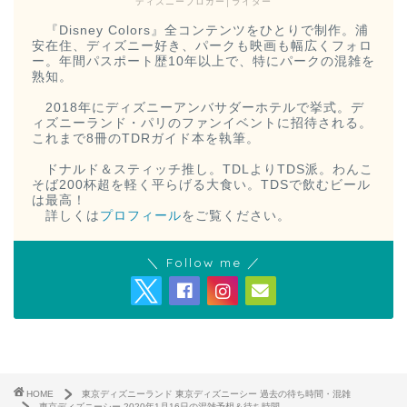
ディズニーブロガー│ライター
『Disney Colors』全コンテンツをひとりで制作。浦
安在住、ディズニー好き、パークも映画も幅広くフォロ
ー。年間パスポート歴10年以上で、特にパークの混雑を
熟知。
2018年にディズニーアンバサダーホテルで挙式。デ
ィズニーランド・パリのファンイベントに招待される。
これまで8冊のTDRガイド本を執筆。
ドナルド＆スティッチ推し。TDLよりTDS派。わんこ
そば200杯超を軽く平らげる大食い。TDSで飲むビール
は最高！
詳しくは
プロフィール
をご覧ください。
＼ Follow me ／
HOME
東京ディズニーランド 東京ディズニーシー 過去の待ち時間・混雑
東京ディズニーシー 2020年1月16日の混雑予想＆待ち時間