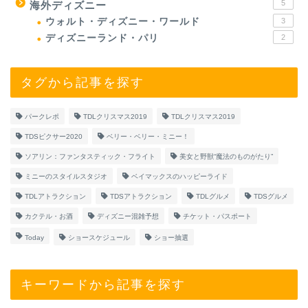
5
海外ディズニー
ウォルト・ディズニー・ワールド
3
ディズニーランド・パリ
2
タグから記事を探す
パークレポ
TDLクリスマス2019
TDLクリスマス2019
TDSピクサー2020
ベリー・ベリー・ミニー！
ソアリン：ファンタスティック・フライト
美女と野獣“魔法のものがたり”
ミニーのスタイルスタジオ
ベイマックスのハッピーライド
TDLアトラクション
TDSアトラクション
TDLグルメ
TDSグルメ
カクテル・お酒
ディズニー混雑予想
チケット・パスポート
Today
ショースケジュール
ショー抽選
キーワードから記事を探す