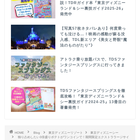
説！TDRガイド本『東京ディズニー
ランド＆シー裏技ガイド2025-26』
発売中
【写真57枚ネタバレあり】何度乗っ
ても泣ける…！映画の感動が蘇る没
入感、TDL新エリア《美女と野獣“魔
法のものがたり”》
アトラク乗り放題パスで、TDSファ
ンタジースプリングスに行ってきま
した！
TDSファンタジースプリングスを徹
底攻略！『東京ディズニーランド＆
シー裏技ガイド2024-25』13冊目の
著書発売！
HOME
Blog
東京ディズニーリゾート
東京ディズニーシー
独り占めしたい3倍盛りポテトがワンコインで！期間限定エクストララージサイ