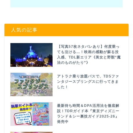
人気の記事
【写真57枚ネタバレあり】何度乗っ
ても泣ける…！映画の感動が蘇る没
入感、TDL新エリア《美女と野獣“魔
法のものがたり”》
アトラク乗り放題パスで、TDSファ
ンタジースプリングスに行ってきま
した！
最新待ち時間＆DPA活用法を徹底解
説！TDRガイド本『東京ディズニー
ランド＆シー裏技ガイド2025-26』
発売中