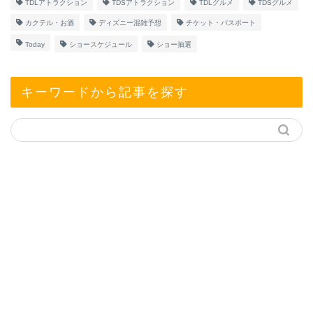
TDLアトラクション
TDSアトラクション
TDLグルメ
TDSグルメ
カクテル・お酒
ディズニー混雑予想
チケット・パスポート
Today
ショースケジュール
ショー抽選
キーワードから記事を探す