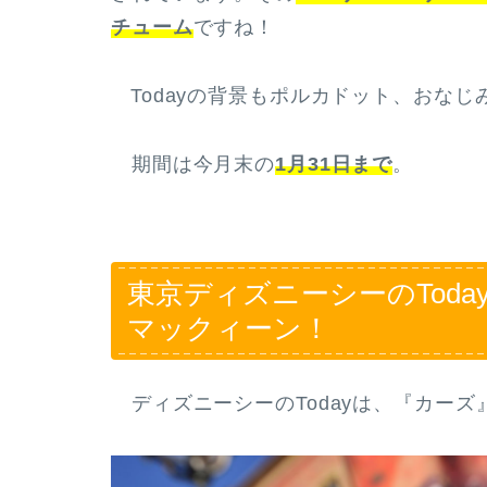
チューム
ですね！
Todayの背景もポルカドット、おなじ
期間は今月末の
1月31日まで
。
東京ディズニーシーのTod
マックィーン！
ディズニーシーのTodayは、『カーズ