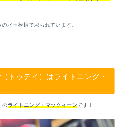
みの水玉模様で彩られています。
ay（トゥデイ）はライトニング・
』の
ライトニング・マックィーン
です！