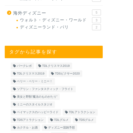
海外ディズニー
5
ウォルト・ディズニー・ワールド
3
ディズニーランド・パリ
2
タグから記事を探す
パークレポ
TDLクリスマス2019
TDLクリスマス2019
TDSピクサー2020
ベリー・ベリー・ミニー！
ソアリン：ファンタスティック・フライト
美女と野獣“魔法のものがたり”
ミニーのスタイルスタジオ
ベイマックスのハッピーライド
TDLアトラクション
TDSアトラクション
TDLグルメ
TDSグルメ
カクテル・お酒
ディズニー混雑予想