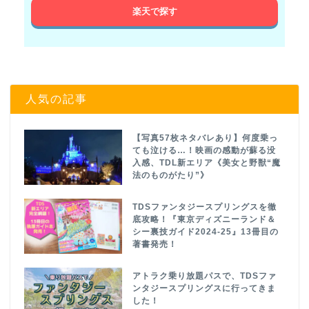
楽天で探す
人気の記事
【写真57枚ネタバレあり】何度乗っ
ても泣ける…！映画の感動が蘇る没
入感、TDL新エリア《美女と野獣“魔
法のものがたり”》
TDSファンタジースプリングスを徹
底攻略！『東京ディズニーランド＆
シー裏技ガイド2024-25』13冊目の
著書発売！
アトラク乗り放題パスで、TDSファ
ンタジースプリングスに行ってきま
した！