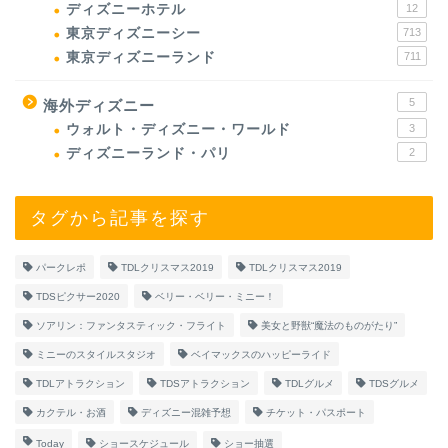
ディズニーホテル
12
東京ディズニーシー
713
東京ディズニーランド
711
5
海外ディズニー
ウォルト・ディズニー・ワールド
3
ディズニーランド・パリ
2
タグから記事を探す
パークレポ
TDLクリスマス2019
TDLクリスマス2019
TDSピクサー2020
ベリー・ベリー・ミニー！
ソアリン：ファンタスティック・フライト
美女と野獣“魔法のものがたり”
ミニーのスタイルスタジオ
ベイマックスのハッピーライド
TDLアトラクション
TDSアトラクション
TDLグルメ
TDSグルメ
カクテル・お酒
ディズニー混雑予想
チケット・パスポート
Today
ショースケジュール
ショー抽選