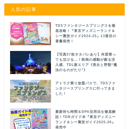
人気の記事
TDSファンタジースプリングスを徹
底攻略！『東京ディズニーランド＆
シー裏技ガイド2024-25』13冊目の
著書発売！
【写真57枚ネタバレあり】何度乗っ
ても泣ける…！映画の感動が蘇る没
入感、TDL新エリア《美女と野獣“魔
法のものがたり”》
アトラク乗り放題パスで、TDSファ
ンタジースプリングスに行ってきま
した！
最新待ち時間＆DPA活用法を徹底解
説！TDRガイド本『東京ディズニー
ランド＆シー裏技ガイド2025-26』
発売中