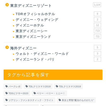
1,119
東京ディズニーリゾート
TDRオフィシャルホテル
8
ディズニー・ウェディング
2
ディズニーホテル
12
東京ディズニーシー
713
東京ディズニーランド
711
5
海外ディズニー
ウォルト・ディズニー・ワールド
3
ディズニーランド・パリ
2
タグから記事を探す
パークレポ
TDLクリスマス2019
TDLクリスマス2019
TDSピクサー2020
ベリー・ベリー・ミニー！
ソアリン：ファンタスティック・フライト
美女と野獣“魔法のものがたり”