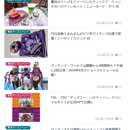
魔法のリンゴをイメージしたウィックド・ウィッ
チのハロウィンセット！ニューヨーク・デリ 06
2016年9月5日
(0)
東京ディズニーシー
TDS名物うきわまんがピリ辛ヴィランズ仕様で登
場！シーサイドスナック 02
2016年9月1日
(0)
東京ディズニーシー
ヴィランズ・ワールドは開園から6時間待ち？午後
に2回公演！2016年9月のショースケジュール公
開！
2016年8月8日
(0)
東京ディズニーシー
TDL・TDS「ディズニー・ハロウィーン」スペシ
ャルサイトが公式HPで公開に
2016年7月28日
(2)
東京ディズニーシー
ヴィランズも15周年バージョン！フル仮装期間も