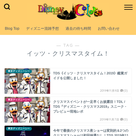
Blog Top
ディズニー混雑予想
過去の待ち時間
お問い合わせ
― TAG ―
イッツ・クリスマスタイム！
東京ディズニーシー
TDS《イッツ・クリスマスタイム！2019》鑑賞ガ
イドを公開しました！
2019年11月9日
(0)
東京ディズニーシー
クリスマスイベントが一足早くお披露目！TDL /
TDS『ディズニー・クリスマス2019』スニーク・
プレビュー現地レポ
2019年11月7日
(0)
東京ディズニーシー
今年で最後のクリスマス夜ショーは変則的＆2つの
クリスマスショーは初回抽選なし！TDS 2019年11