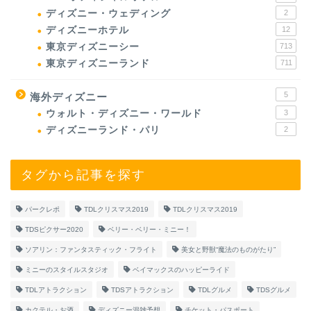
ディズニー・ウェディング
2
ディズニーホテル
12
東京ディズニーシー
713
東京ディズニーランド
711
5
海外ディズニー
ウォルト・ディズニー・ワールド
3
ディズニーランド・パリ
2
タグから記事を探す
パークレポ
TDLクリスマス2019
TDLクリスマス2019
TDSピクサー2020
ベリー・ベリー・ミニー！
ソアリン：ファンタスティック・フライト
美女と野獣“魔法のものがたり”
ミニーのスタイルスタジオ
ベイマックスのハッピーライド
TDLアトラクション
TDSアトラクション
TDLグルメ
TDSグルメ
カクテル・お酒
ディズニー混雑予想
チケット・パスポート