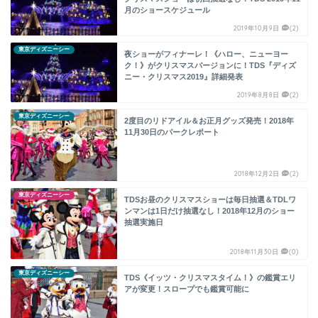
月のショースケジュール
2019年10月9日
(2)
東京ディズニーシー
夜ショーがフィナーレ！《ハロー、ニューヨー
ク！》がクリスマスバージョンに！TDS『ディズ
ニー・クリスマス2019』詳細発表
2019年8月8日
(2)
東京ディズニーシー
2度目のリドアイル＆お正月グッズ発売！2018年
11月30日のパークレポート
2018年12月2日
(2)
東京ディズニーシー
TDSお昼のクリスマスショーは毎日抽選＆TDLワ
ンマンは1日だけ抽選なし！2018年12月のショー
抽選実施日
2018年11月30日
(0)
東京ディズニーシー
TDS《イッツ・クリスマスタイム！》の鑑賞エリ
アが変更！スロープでも鑑賞可能に