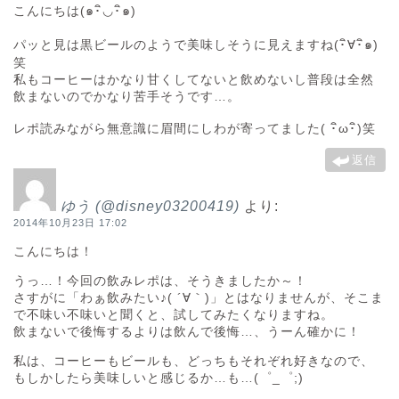
こんにちは(๑･ิ◡･ิ๑)
パッと見は黒ビールのようで美味しそうに見えますね(･ิ∀･ิ๑)
笑
私もコーヒーはかなり甘くしてないと飲めないし普段は全然
飲まないのでかなり苦手そうです…。
レポ読みながら無意識に眉間にしわが寄ってました( ･ิω･ิ)笑
返信
ゆう (@disney03200419)
より:
2014年10月23日 17:02
こんにちは！
うっ…！今回の飲みレポは、そうきましたか～！
さすがに「わぁ飲みたい♪( ´∀｀)」とはなりませんが、そこま
で不味い不味いと聞くと、試してみたくなりますね。
飲まないで後悔するよりは飲んで後悔…、うーん確かに！
私は、コーヒーもビールも、どっちもそれぞれ好きなので、
もしかしたら美味しいと感じるか…も…(゜_゜;)