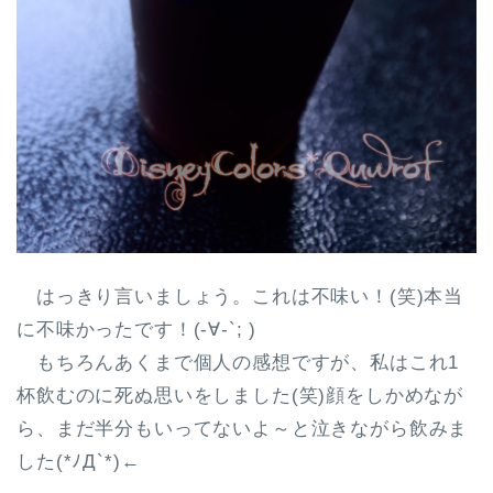
はっきり言いましょう。これは不味い！(笑)本当
に不味かったです！(-∀-`; )
もちろんあくまで個人の感想ですが、私はこれ1
杯飲むのに死ぬ思いをしました(笑)顔をしかめなが
ら、まだ半分もいってないよ～と泣きながら飲みま
した(*ﾉД`*)←