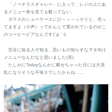
「ノーチラスギャレー」に入って、レジの上にあ
るメニュー表を見ても載ってない。
ガラスのショーケースにひ～～～っそりと、売っ
てますよ（小声）ってかんじで置かれているのがこ
のコーヒービアなんです(´д｀ι)
完全に知る人ぞ知る、恐いもの知らずなヲタ向け
メニューなんだなと思いました(笑)
たしかにTodayなんかに載せちゃった日には大混
乱になりそうな不味さでしたからね……