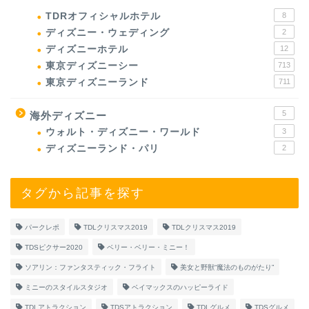
TDRオフィシャルホテル
8
ディズニー・ウェディング
2
ディズニーホテル
12
東京ディズニーシー
713
東京ディズニーランド
711
5
海外ディズニー
ウォルト・ディズニー・ワールド
3
ディズニーランド・パリ
2
タグから記事を探す
パークレポ
TDLクリスマス2019
TDLクリスマス2019
TDSピクサー2020
ベリー・ベリー・ミニー！
ソアリン：ファンタスティック・フライト
美女と野獣“魔法のものがたり”
ミニーのスタイルスタジオ
ベイマックスのハッピーライド
TDLアトラクション
TDSアトラクション
TDLグルメ
TDSグルメ