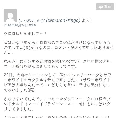
返信
しゃおしゃお (@maron7ringo)
より:
2014年10月24日 03:05
クロロ様初めまして～!!
実はかなり前からクロロ様のブログにお世話になっているも
のでして…(笑)それなのに、コメントが遅くて申し訳ありませ
ん…。
私もシーにインするとお酒を飲むのですが、クロロ様のアル
コール感想を参考にさせてもらってます。
22日、大雨のシーにインして、寒い中シェリーソーダとサワ
ーホワイトのカクテルを飲んで来ました。（サワーホワイト
ビアは去年飲んだので…）どちらも旨い！幸せな気分になっ
ちゃいました(笑)
かなりすいてたんで、ミッキーやダッフィー、クロロ様ラブ
のドナルド（マーメイドラグーンコス）、他にもいっぱいグ
リしてきました。
ショーが全滅でしたが、雨なりの楽しいインになりましたよ