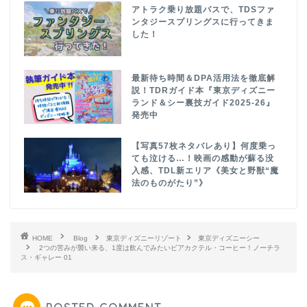
アトラク乗り放題パスで、TDSファ
ンタジースプリングスに行ってきま
した！
最新待ち時間＆DPA活用法を徹底解
説！TDRガイド本『東京ディズニー
ランド＆シー裏技ガイド2025-26』
発売中
【写真57枚ネタバレあり】何度乗っ
ても泣ける…！映画の感動が蘇る没
入感、TDL新エリア《美女と野獣“魔
法のものがたり”》
HOME
Blog
東京ディズニーリゾート
東京ディズニーシー
2つの苦みが襲い来る、1度は飲んでみたいビアカクテル・コーヒー！ノーチラ
ス・ギャレー 01