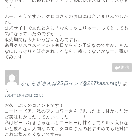
そうです。この怪しいビアカクテルのレポお待ちしておりま
した。
んー。そうですか。クロロさんのお口には合いませんでした
か。
公式サイトで見たときに「なんじゃこりゃー」ってとっても
気になっていたのですが…。
販売期間は今月いっぱいなんですね。
来月クリスマスイベント初日からイン予定なのですが、そん
なにひっそりと販売されてるなら、残ってないかなー。覗い
てみます！
返信
かしらぎさんは25日イン (@227kashiragi)
よ
り:
2014年10月23日 22:56
お久しぶりのコメントです！
コーヒービア、私のフォロワーさんで思ったより甘かったけ
ど美味しかったって方いました・・・！
私はビール好きじゃないしコーヒーは甘くしてミルク入れな
いと飲めない人間なので、クロロさんのおすすめでも絶対に
これは飲みたくないですww