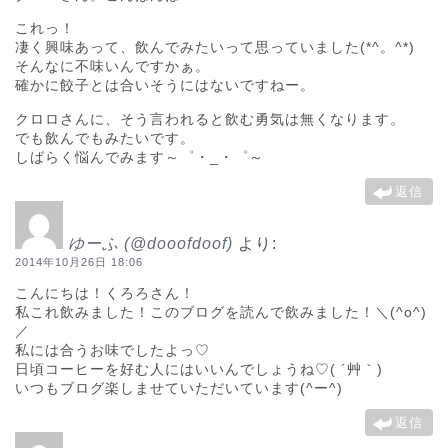
これっ！
凄く興味あって、飲んでみたいって思っていました(*^。^*)
そんなに不味いんですかぁ。
確かに餃子とは合いそうにはないですねー。
クロロさんに、そう言われると飲む勇気は無くなります。
でも飲んでもみたいです。
しばらく悩んでみます～゜・_・゜～
返信
ゆーふ (@dooofdoof)
より:
2014年10月26日 18:06
こんにちは！くろろさん！
私これ飲みました！このブログを読んで飲みました！＼(^o^)
／
私には合うお味でしたよっ♡
日頃コーヒーを好む人にはいいんでしょうね♡( ´艸｀)
いつもブログ楽しませていただいています(^ー^)
返信