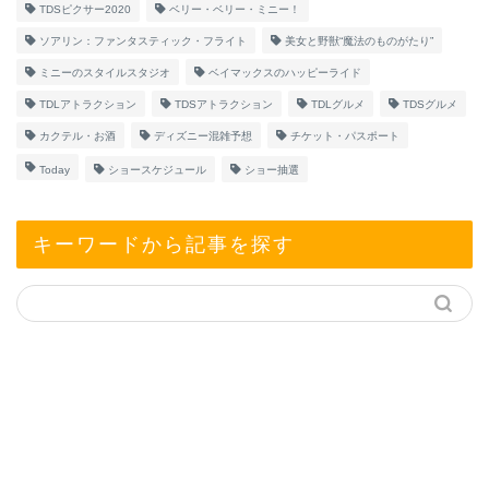
TDSピクサー2020
ベリー・ベリー・ミニー！
ソアリン：ファンタスティック・フライト
美女と野獣“魔法のものがたり”
ミニーのスタイルスタジオ
ベイマックスのハッピーライド
TDLアトラクション
TDSアトラクション
TDLグルメ
TDSグルメ
カクテル・お酒
ディズニー混雑予想
チケット・パスポート
Today
ショースケジュール
ショー抽選
キーワードから記事を探す