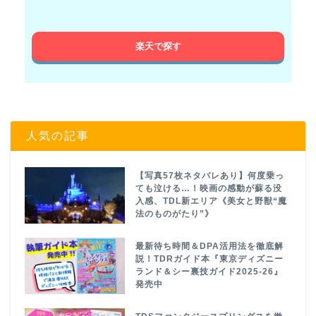
楽天で探す
人気の記事
【写真57枚ネタバレあり】何度乗っ
ても泣ける…！映画の感動が蘇る没
入感、TDL新エリア《美女と野獣“魔
法のものがたり”》
最新待ち時間＆DPA活用法を徹底解
説！TDRガイド本『東京ディズニー
ランド＆シー裏技ガイド2025-26』
発売中