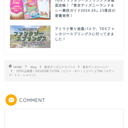
TDSファンタジースプリングスを徹
底攻略！『東京ディズニーランド＆
シー裏技ガイド2024-25』13冊目の
著書発売！
アトラク乗り放題パスで、TDSファ
ンタジースプリングスに行ってきま
した！
HOME
Blog
東京ディズニーリゾート
東京ディズニーシー
3月中は抽選！3月19日終了のTDL《ミニー・オー！ミニー》とTDS《ステッ
プ・トゥ・シャイン》
COMMENT