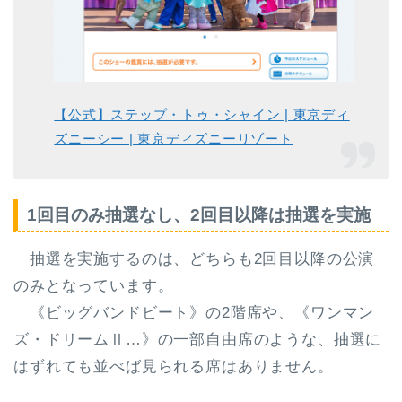
【公式】ステップ・トゥ・シャイン | 東京ディ
ズニーシー | 東京ディズニーリゾート
1回目のみ抽選なし、2回目以降は抽選を実施
抽選を実施するのは、どちらも
2回目以降の公演
のみ
となっています。
《ビッグバンドビート》の2階席や、《ワンマン
ズ・ドリームⅡ…》の一部自由席のような、
抽選に
はずれても並べば見られる席はありません
。