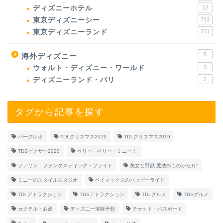
ディズニーホテル
12
東京ディズニーシー
713
東京ディズニーランド
711
5
海外ディズニー
ウォルト・ディズニー・ワールド
3
ディズニーランド・パリ
2
タグから記事を探す
パークレポ
TDLクリスマス2019
TDLクリスマス2019
TDSピクサー2020
ベリー・ベリー・ミニー！
ソアリン：ファンタスティック・フライト
美女と野獣“魔法のものがたり”
ミニーのスタイルスタジオ
ベイマックスのハッピーライド
TDLアトラクション
TDSアトラクション
TDLグルメ
TDSグルメ
カクテル・お酒
ディズニー混雑予想
チケット・パスポート