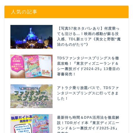
人気の記事
【写真57枚ネタバレあり】何度乗っ
ても泣ける…！映画の感動が蘇る没
入感、TDL新エリア《美女と野獣“魔
法のものがたり”》
TDSファンタジースプリングスを徹
底攻略！『東京ディズニーランド＆
シー裏技ガイド2024-25』13冊目の
著書発売！
アトラク乗り放題パスで、TDSファ
ンタジースプリングスに行ってきま
した！
最新待ち時間＆DPA活用法を徹底解
説！TDRガイド本『東京ディズニー
ランド＆シー裏技ガイド2025-26』