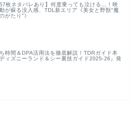
57枚ネタバレあり】何度乗っても泣ける…！映
動が蘇る没入感、TDL新エリア《美女と野獣“魔
のがたり”》
ち時間＆DPA活用法を徹底解説！TDRガイド本
ディズニーランド＆シー裏技ガイド2025-26』発