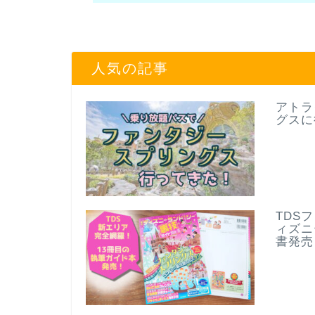
人気の記事
アトラ
グスに
TDS
ィズニ
書発売