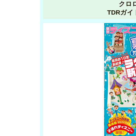
クロ
TDRガイ