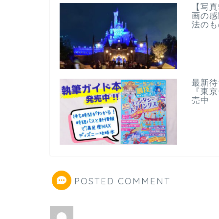
【写真
画の感
法のも
最新待
『東京
売中
POSTED COMMENT