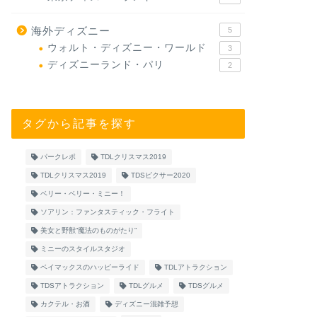
海外ディズニー
5
ウォルト・ディズニー・ワールド
3
ディズニーランド・パリ
2
タグから記事を探す
パークレポ
TDLクリスマス2019
TDLクリスマス2019
TDSピクサー2020
ベリー・ベリー・ミニー！
ソアリン：ファンタスティック・フライト
美女と野獣“魔法のものがたり”
ミニーのスタイルスタジオ
ベイマックスのハッピーライド
TDLアトラクション
TDSアトラクション
TDLグルメ
TDSグルメ
カクテル・お酒
ディズニー混雑予想