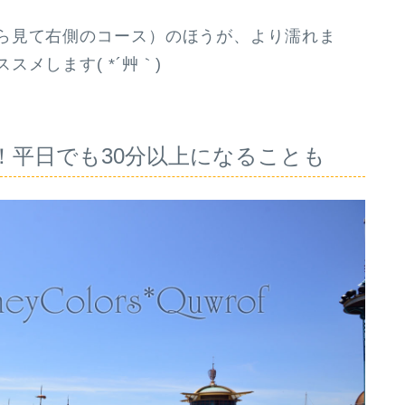
ら見て右側のコース）のほうが、より濡れま
メします( *´艸｀)
！平日でも30分以上になることも