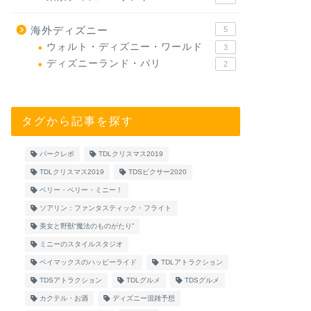
海外ディズニー
5
ウォルト・ディズニー・ワールド
3
ディズニーランド・パリ
2
タグから記事を探す
パークレポ
TDLクリスマス2019
TDLクリスマス2019
TDSピクサー2020
ベリー・ベリー・ミニー！
ソアリン：ファンタスティック・フライト
美女と野獣“魔法のものがたり”
ミニーのスタイルスタジオ
ベイマックスのハッピーライド
TDLアトラクション
TDSアトラクション
TDLグルメ
TDSグルメ
カクテル・お酒
ディズニー混雑予想