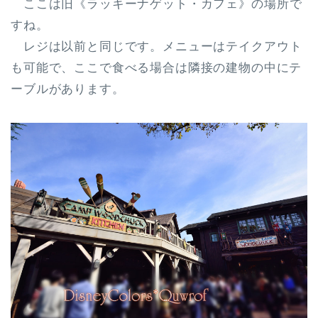
ここは
旧《ラッキーナゲット・カフェ》
の場所で
すね。
レジは以前と同じ
です。メニューは
テイクアウト
も可能
で、ここで食べる場合は隣接の建物の中にテ
ーブルがあります。