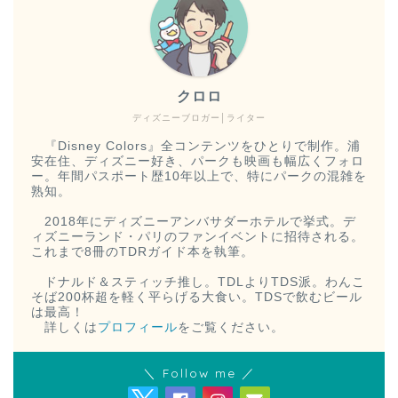
クロロ
ディズニーブロガー│ライター
『Disney Colors』全コンテンツをひとりで制作。浦
安在住、ディズニー好き、パークも映画も幅広くフォロ
ー。年間パスポート歴10年以上で、特にパークの混雑を
熟知。
2018年にディズニーアンバサダーホテルで挙式。デ
ィズニーランド・パリのファンイベントに招待される。
これまで8冊のTDRガイド本を執筆。
ドナルド＆スティッチ推し。TDLよりTDS派。わんこ
そば200杯超を軽く平らげる大食い。TDSで飲むビール
は最高！
詳しくは
プロフィール
をご覧ください。
＼ Follow me ／