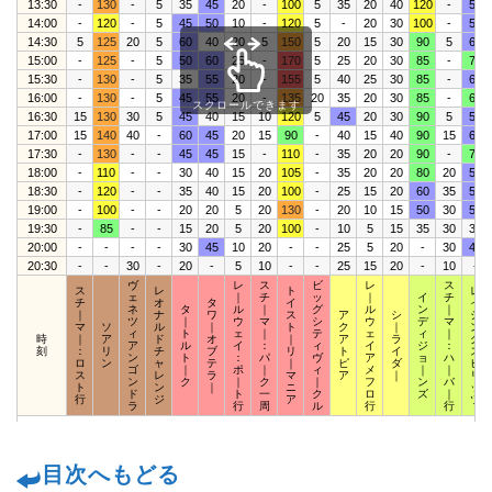
13:30
-
130
-
5
35
45
20
-
100
5
35
20
40
120
-
55
14:00
-
120
-
5
45
50
10
-
120
5
-
20
30
100
-
55
14:30
5
125
20
5
60
40
20
5
150
5
20
15
30
90
5
60
15:00
-
125
-
5
50
60
25
-
170
5
25
20
30
85
-
70
15:30
-
130
-
5
35
55
20
-
155
5
40
25
30
85
-
60
16:00
-
130
-
5
45
55
20
-
135
20
35
20
30
85
-
65
スクロールできます
16:30
15
130
30
5
45
40
15
10
120
5
45
20
30
90
5
55
17:00
15
140
40
-
60
45
20
15
90
-
40
15
40
90
15
60
17:30
-
130
-
-
45
45
15
-
110
-
35
20
20
90
-
70
18:00
-
110
-
-
30
40
15
20
105
-
35
20
20
80
20
50
18:30
-
120
-
-
35
40
15
20
100
-
25
15
20
60
35
50
19:00
-
100
-
-
20
20
5
20
130
-
20
10
15
50
30
50
19:30
-
85
-
-
15
20
5
20
100
-
10
5
15
35
30
30
20:00
-
-
-
-
30
45
10
20
-
-
25
5
20
-
30
45
20:30
-
-
30
-
20
-
5
10
-
-
25
15
20
-
10
-
ヴ
レ
ス
ビ
レ
ス
ス
レ
ト
レ
ェ
｜
チ
ッ
｜
イ
チ
チ
オ
タ
イ
イ
ネ
タ
ル
｜
グ
ル
ン
｜
｜
ナ
ワ
ス
ア
シ
ジ
ツ
｜
ウ
マ
シ
ウ
デ
マ
マ
ソ
ル
｜
ト
ク
｜
ン
ィ
ト
ェ
｜
テ
ェ
ィ
｜
時
｜
ア
ド
オ
｜
ア
ラ
グ
ア
ル
イ
：
ィ
イ
ジ
：
刻
：
リ
チ
ブ
リ
ト
イ
ス
ン
ト
：
パ
ヴ
ア
ョ
ハ
ロ
ン
ャ
テ
｜
ピ
ダ
ピ
ゴ
｜
ポ
｜
ィ
メ
｜
｜
ス
レ
ラ
マ
ア
｜
リ
ン
ク
｜
ク
｜
フ
ン
バ
ト
ン
｜
ニ
ッ
ド
ト
一
ク
ロ
ズ
｜
行
ジ
ア
ツ
ラ
行
周
ル
行
行
目次へもどる