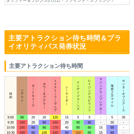
ダッフィー＆フレンズのカム・ファインド・スプリング！
主要アトラクション待ち時間＆プラ
イオリティパス発券状況
主要アトラクション待ち時間
マ
ト
レ
セ
イ
ジ
タ
イ
イ
ン
タ
ン
ッ
海
ワ
ス
シ
ジ
タ
｜
デ
ク
底
ソ
｜
ト
｜
ン
｜
ト
ィ
ラ
２
時
ア
オ
｜
ラ
グ
オ
ル
ジ
ン
万
刻
リ
ブ
リ
イ
ス
ブ
ト
ョ
プ
マ
ン
テ
｜
ダ
ピ
ジ
｜
｜
シ
イ
ラ
マ
｜
リ
ア
ク
ン
ア
ル
｜
ニ
ッ
｜
ズ
タ
ア
ツ
ス
｜
9:00
80
20
20
120
15
5
5
-
5
35
9:30
180
25
60
160
20
90
60
-
30
-
10:00
200
60
90
170
40
85
90
15
55
-
10:30
190
60
105
165
50
150
85
15
60
-