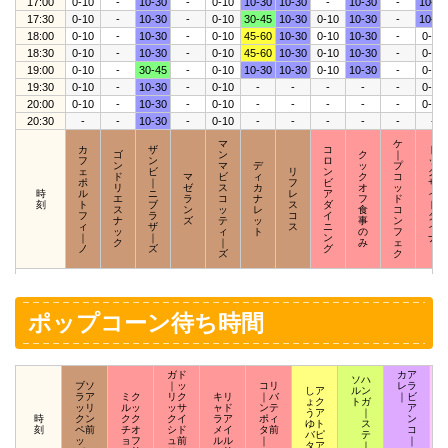
17:00
0-10
-
10-30
-
0-10
10-30
10-30
-
10-30
-
10-30
17:30
0-10
-
10-30
-
0-10
30-45
10-30
0-10
10-30
-
10-30
18:00
0-10
-
10-30
-
0-10
45-60
10-30
0-10
10-30
-
0-10
18:30
0-10
-
10-30
-
0-10
45-60
10-30
0-10
10-30
-
0-10
19:00
0-10
-
30-45
-
0-10
10-30
10-30
0-10
10-30
-
0-10
19:30
0-10
-
10-30
-
0-10
-
-
-
-
-
0-10
20:00
0-10
-
10-30
-
0-10
-
-
-
-
-
0-10
20:30
-
-
10-30
-
0-10
-
-
-
-
-
-
マ
ケ
カ
ザ
コ
ド
ゴ
ン
ク
｜
フ
ン
ロ
ッ
ン
マ
デ
ッ
プ
ェ
ビ
リ
ン
ク
ド
マ
ビ
ィ
ク
コ
ポ
｜
フ
ビ
サ
リ
ゼ
ス
カ
オ
ッ
時
ル
ニ
レ
ア
イ
エ
ラ
コ
ナ
フ
ド
刻
ト
ブ
ス
ダ
ド
ス
ン
ッ
レ
食
コ
フ
ラ
コ
イ
ダ
ナ
ズ
テ
ッ
事
ン
ィ
ザ
ス
ニ
イ
ッ
ィ
ト
の
フ
｜
｜
ン
ナ
ク
｜
み
ェ
ノ
ズ
グ
｜
ズ
ク
ポップコーン待ち時間
ガド
カア
ソハ
ブソ
｜ッ
コリ
レラ
しア
ルン
ラア
ミク
リク
キリ
｜バ
｜ビ
ょク
トガ
ッリ
ルッ
ッサ
ャド
ンテ
ア
うア
｜
時
クン
クク
クイ
ラア
ポィ
ン
ゆト
ス
刻
ペ前
チオ
シド
メイ
タ前
コ
バピ
テ
ッ
ョフ
ュ前
ルル
｜
｜
タア
｜