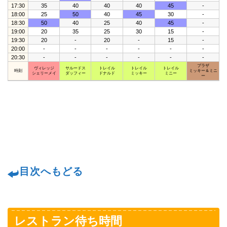
17:30
35
40
40
40
45
-
18:00
25
50
40
45
30
-
18:30
50
40
25
40
45
-
19:00
20
35
25
30
15
-
19:30
20
-
20
-
15
-
20:00
-
-
-
-
-
-
20:30
-
-
-
-
-
-
プラザ
ヴィレッジ
サルードス
トレイル
トレイル
トレイル
時刻
ミッキー＆ミニ
シェリーメイ
ダッフィー
ドナルド
ミッキー
ミニー
ー
目次へもどる
レストラン待ち時間