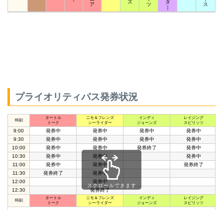
ズ
タ
ア
ツ
ス
｜
プライオリティパス発券状況
タートル
ニモ＆フレンズ
インディ
レイジング
時刻
トーク
シーライダー
ジョーンズ
スピリッツ
9:00
発券中
発券中
発券中
発券中
9:30
発券中
発券中
発券中
発券中
10:00
発券中
発券中
発券終了
発券中
10:30
発券中
発券中
発券中
11:00
発券中
発券中
発券終了
11:30
発券終了
発券中
12:00
発券中
スクロールできます
12:30
発券終了
タートル
ニモ＆フレンズ
インディ
レイジング
時刻
トーク
シーライダー
ジョーンズ
スピリッツ