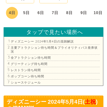
日
4日
5日
6日
7日
8日
9日
10日
タップで見たい場所へ
ディズニーシー 2024年5月4日の混雑解説
主要アトラクション待ち時間＆プライオリティパス発券状
況
全アトラクション待ち時間
グリーティング待ち時間
レストラン待ち時間
ポップコーン待ち時間
ショースケジュール
ディズニーシー 2024年5月4日(
土祝
)