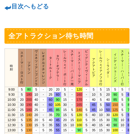
目次へもどる
全アトラクション待ち時間
ヴ
レ
ス
ビ
レ
ス
ス
レ
ト
レ
ェ
｜
チ
ッ
｜
イ
チ
チ
オ
タ
イ
イ
ネ
タ
ル
｜
グ
ル
ン
｜
｜
ナ
ワ
ス
ア
シ
ジ
ツ
｜
ウ
マ
シ
ウ
デ
マ
マ
ソ
ル
｜
ト
ク
｜
ン
ィ
ト
ェ
｜
テ
ェ
ィ
｜
時
｜
ア
ド
オ
｜
ア
ラ
グ
ア
ル
イ
：
ィ
イ
ジ
：
刻
：
リ
チ
ブ
リ
ト
イ
ス
ン
ト
：
パ
ヴ
ア
ョ
ハ
ロ
ン
ャ
テ
｜
ピ
ダ
ピ
ゴ
｜
ポ
｜
ィ
メ
｜
｜
ス
レ
ラ
マ
ア
｜
リ
ン
ク
｜
ク
｜
フ
ン
バ
ト
ン
｜
ニ
ッ
ド
ト
一
ク
ロ
ズ
｜
行
ジ
ア
ツ
ラ
行
周
ル
行
行
9:00
5
80
5
-
20
20
5
-
120
-
5
5
15
5
5
5
9:30
5
180
10
-
25
60
5
-
160
-
10
5
20
90
5
60
10:00
20
200
40
-
60
90
15
-
170
-
40
5
40
85
5
90
10:30
30
190
40
-
60
105
30
-
165
-
45
5
50
150
5
85
11:00
25
180
25
-
45
85
15
5
140
5
45
10
50
125
5
70
11:30
15
140
20
-
35
70
15
5
120
5
40
10
30
120
5
55
12:00
5
135
20
5
40
45
20
15
110
5
35
15
30
70
10
60
12:30
5
130
15
5
35
55
15
10
100
5
40
15
40
90
10
60
13:00
5
130
-
5
35
55
15
-
90
5
35
15
30
100
-
60