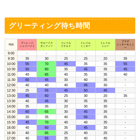
グリーティング待ち時間
プラザ
ヴィレッジ
サルードス
トレイル
トレイル
トレイル
時刻
ミッキー＆ミニ
シェリーメイ
ダッフィー
ドナルド
ミッキー
ミニー
ー
9:00
-
-
-
-
-
-
9:30
35
30
25
25
20
35
10:00
55
70
45
35
35
55
10:30
50
80
35
45
35
45
11:00
40
65
40
35
35
40
11:30
60
45
30
40
35
-
12:00
40
40
40
45
30
-
12:30
25
55
45
50
45
-
13:00
45
60
25
30
20
35
13:30
40
45
30
35
35
-
14:00
35
35
20
30
30
-
14:30
60
65
30
45
35
-
15:00
20
35
40
50
35
-
15:30
45
70
40
40
35
-
16:00
40
60
35
45
30
-
16:30
40
65
25
40
25
-
17:00
40
55
35
40
40
-