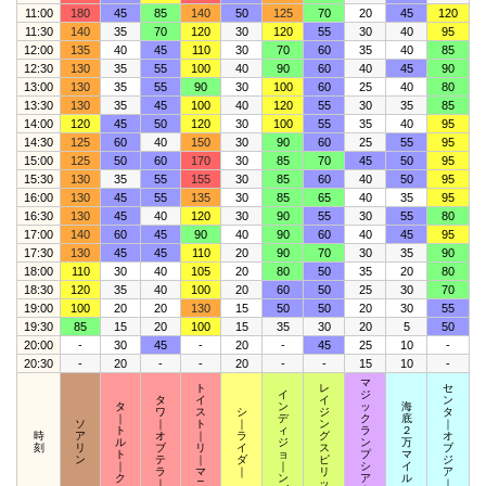
11:00
180
45
85
140
50
125
70
20
45
120
11:30
140
35
70
120
30
120
55
30
40
95
12:00
135
40
45
110
30
70
60
35
40
85
12:30
130
35
55
100
40
90
60
40
45
90
13:00
130
35
55
90
30
100
60
25
40
80
13:30
130
35
45
100
40
120
55
30
35
85
14:00
120
45
50
120
30
100
55
35
40
95
14:30
125
60
40
150
30
90
60
25
55
95
15:00
125
50
60
170
30
85
70
45
50
95
15:30
130
35
55
155
30
85
60
40
50
95
16:00
130
45
55
135
30
85
65
40
35
95
16:30
130
45
40
120
30
90
55
30
55
80
17:00
140
60
45
90
40
90
60
40
45
95
17:30
130
45
45
110
20
90
70
30
35
90
18:00
110
30
40
105
20
80
50
35
20
80
18:30
120
35
40
100
20
60
50
25
30
70
19:00
100
20
20
130
15
50
50
20
30
55
19:30
85
15
20
100
15
35
30
20
5
50
20:00
-
30
45
-
20
-
45
25
10
-
20:30
-
20
-
-
20
-
-
15
10
-
マ
ト
レ
セ
イ
ジ
タ
イ
イ
ン
タ
ン
ッ
海
ワ
ス
シ
ジ
タ
｜
デ
ク
底
ソ
｜
ト
｜
ン
｜
ト
ィ
ラ
２
時
ア
オ
｜
ラ
グ
オ
ル
ジ
ン
万
刻
リ
ブ
リ
イ
ス
ブ
ト
ョ
プ
マ
ン
テ
｜
ダ
ピ
ジ
｜
｜
シ
イ
ラ
マ
｜
リ
ア
ク
ン
ア
ル
｜
ニ
ッ
｜