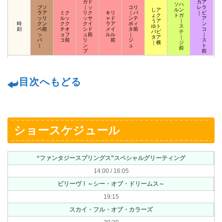
ガド
カア
ソハ
ブソ
｜ッ
コリ
レラ
しア
ルン
ラア
ミク
リク
キリ
｜バ
｜ビ
ょク
トガ
ッリ
ルッ
ッサ
ャド
ンテ
ア
うア
｜
時
クン
クク
クイ
ラア
ポィ
ン
ゆト
ス
刻
ペ前
チオ
シド
メイ
タ前
コ
バピ
テ
ッ
ョフ
ュ前
ルル
｜
｜
タア
｜
パ
コ前
リ
前
ジ
ス
｜横
ジ
｜
ン
ュ
ト
前
プ
前
目次へもどる
ショースケジュール
“ファンタジースプリングス”スペシャルグリーティング
14:00 / 16:05
ビリーヴ！～シー・オブ・ドリームス～
19:15
スカイ・フル・オブ・カラーズ