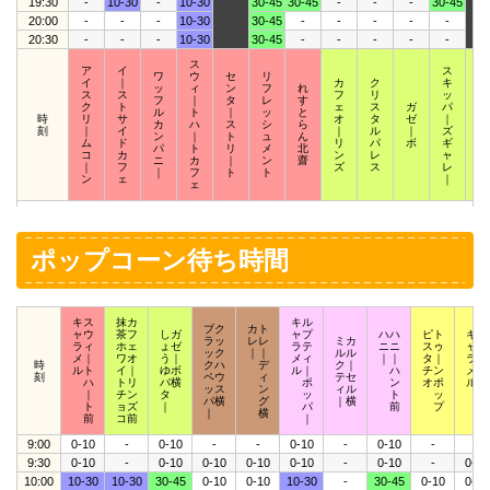
19:30
-
10-30
-
10-30
30-45
30-45
-
-
-
30-45
20:00
-
-
-
10-30
30-45
-
-
-
-
-
20:30
-
-
-
10-30
30-45
-
-
-
-
-
ス
ア
イ
ス
ワ
ウ
セ
リ
イ
｜
カ
ク
キ
ス
ッ
ィ
ン
フ
れ
ス
ス
フ
リ
ッ
ク
フ
｜
タ
レ
す
ク
ト
ェ
ス
ガ
パ
ウ
ル
ト
｜
ッ
と
時
リ
サ
オ
タ
ゼ
｜
ィ
カ
ハ
ス
シ
ら
刻
｜
イ
｜
ル
｜
ズ
｜
ン
｜
ト
ュ
ん
ム
ド
リ
パ
ボ
ギ
ザ
パ
ト
リ
メ
北
コ
カ
ン
レ
ャ
｜
ニ
カ
｜
ン
齋
｜
フ
ズ
ス
レ
ズ
｜
フ
ト
ト
ン
ェ
｜
ェ
ポップコーン待ち時間
キス
抹カ
キル
ブク
カト
ャウ
茶フ
しガ
ャプ
ハハ
ピト
キポ
ラッ
レレ
ミカ
ラィ
ホェ
ょゼ
ラテ
ニニ
スゥ
ャッ
ック
｜｜
ルル
メ｜
ワオ
う｜
メィ
｜｜
タ｜
ラプ
時
クハ
デ
ク｜
ルト
イ｜
ゆボ
ル｜
ハ
チン
メア
刻
ペウ
ィ
テセ
ハ
トリ
バ横
ポ
ン
オポ
ルロ
ッス
ン
ィル
｜
チン
タ
ッ
ト
ッ
ッ
パ横
グ
｜横
ト
ョズ
｜
パ
前
プ
ト
｜
横
前
コ前
｜
9:00
0-10
-
0-10
-
-
0-10
-
0-10
-
-
9:30
0-10
-
0-10
0-10
0-10
0-10
-
0-10
-
0-10
10:00
10-30
10-30
30-45
0-10
0-10
10-30
-
30-45
0-10
0-10