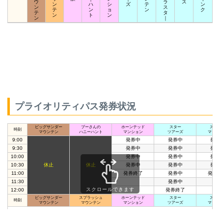
ウ
ラ
ス
ン
ハ
シ
ズ
テ
ン
ン
ス
テ
ン
ョ
ン
ク
テ
タ
ン
ト
ン
ン
｜
プライオリティパス発券状況
ビッグサンダー
プーさんの
ホーンテッド
スター
スペ
時刻
マウンテン
ハニーハント
マンション
ツアーズ
マウン
9:00
発券中
発券中
発券
9:30
発券中
発券中
発券
10:00
発券中
発券中
発券
10:30
休止
休止
発券中
発券中
発券
11:00
発券終了
発券中
発券
11:30
発券中
スクロールできます
12:00
発券終了
ビッグサンダー
スプラッシュ
ホーンテッド
スター
スペ
時刻
マウンテン
マウンテン
マンション
ツアーズ
マウン