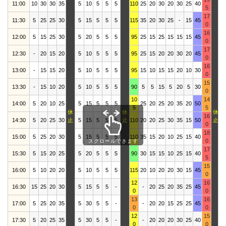
11:00
10
30
30
35
5
10
5
5
5
110
25
20
30
20
30
25
40
2
5
17
11:30
5
25
25
30
5
15
5
5
5
115
35
20
30
25
-
15
45
3
0
16
12:00
5
15
25
30
5
20
5
5
5
95
25
15
25
15
15
15
45
3
0
17
12:30
-
20
15
20
5
10
5
5
5
95
25
15
20
20
30
20
45
1
0
16
13:00
-
15
15
20
5
10
5
5
5
95
15
10
15
15
20
10
30
1
0
15
13:30
-
15
10
20
5
10
5
5
5
90
5
5
15
5
20
5
30
1
0
10
14
14:00
5
20
10
25
5
15
5
5
5
25
20
25
20
35
20
50
2
5
5
休
休
休
16
14:30
5
20
25
30
止
5
15
5
5
5
止
110
20
20
25
30
35
15
50
止
2
0
18
15:00
5
25
20
30
5
15
5
5
5
110
35
15
20
10
25
15
40
2
0
スクロールできます
17
15:30
5
15
20
25
5
20
5
5
5
90
30
15
15
10
25
15
40
1
5
15
16:00
5
10
20
20
5
10
5
5
5
115
20
10
20
20
30
15
45
2
0
12
16
16:30
15
25
20
30
5
15
5
5
-
-
20
25
20
35
25
45
2
0
0
13
16
17:00
5
25
20
35
5
30
5
5
-
-
20
20
15
25
25
45
3
0
0
12
15
17:30
5
20
25
35
5
30
5
5
-
-
20
20
20
30
25
40
2
0
0