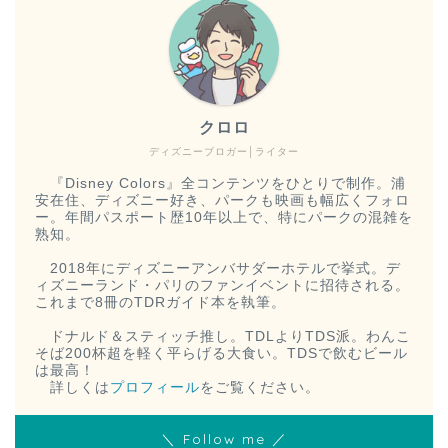
クロロ
ディズニーブロガー│ライター
『Disney Colors』全コンテンツをひとりで制作。浦
安在住、ディズニー好き、パークも映画も幅広くフォロ
ー。年間パスポート歴10年以上で、特にパークの混雑を
熟知。
2018年にディズニーアンバサダーホテルで挙式。デ
ィズニーランド・パリのファンイベントに招待される。
これまで8冊のTDRガイド本を執筆。
ドナルド＆スティッチ推し。TDLよりTDS派。わんこ
そば200杯超を軽く平らげる大食い。TDSで飲むビール
は最高！
詳しくは
プロフィール
をご覧ください。
＼ Follow me ／