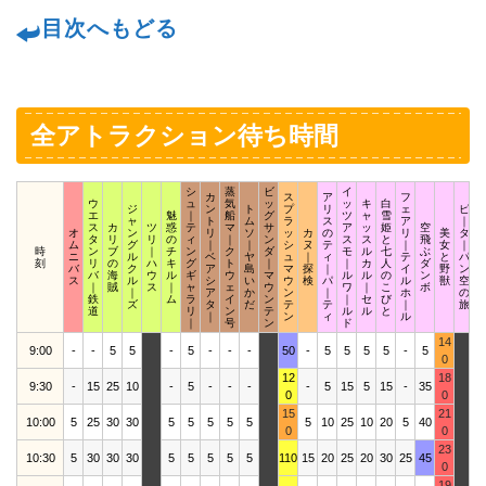
目次へもどる
全アトラクション待ち時間
シ
蒸
ビ
イ
カ
ス
ア
フ
ウ
ュ
気
ッ
ッ
キ
白
ジ
ン
ト
プ
リ
ェ
ピ
エ
魅
｜
船
グ
ツ
ャ
雪
ャ
ト
ム
ラ
ス
ア
｜
ス
カ
ツ
惑
テ
マ
サ
ア
ッ
姫
空
オ
ン
リ
ソ
ッ
カ
の
リ
美
タ
タ
リ
リ
の
ィ
｜
ン
ス
ス
と
飛
ム
グ
｜
｜
シ
ヌ
テ
｜
女
｜
時
ン
ブ
｜
チ
ン
ク
ダ
モ
ル
七
ぶ
ニ
ル
ベ
ヤ
ュ
｜
ィ
テ
と
パ
刻
リ
の
ハ
キ
グ
ト
｜
｜
カ
人
ダ
バ
ク
ア
島
マ
探
｜
イ
野
ン
バ
海
ウ
ル
ギ
ウ
マ
ル
ル
の
ン
ス
ル
シ
い
ウ
検
パ
ル
獣
空
｜
賊
ス
｜
ャ
ェ
ウ
ワ
｜
こ
ボ
｜
ア
か
ン
｜
ホ
の
鉄
ム
ラ
イ
ン
｜
セ
び
ズ
タ
だ
テ
テ
｜
旅
道
リ
ン
テ
ル
ル
と
｜
ン
ィ
ル
｜
号
ン
ド
14
9:00
-
-
5
5
-
5
-
-
-
50
-
5
5
5
5
-
5
0
12
18
9:30
-
15
25
10
-
5
-
-
-
-
5
15
5
15
-
35
0
0
15
21
10:00
5
25
30
30
5
5
5
5
5
5
10
25
10
20
5
40
1
0
0
23
10:30
5
30
30
30
5
5
5
5
5
110
15
20
25
20
30
25
45
3
0
19