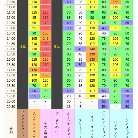
10:30
110
230
50
25
110
80
135
80
11:00
110
195
70
30
110
80
115
90
11:30
115
170
70
30
90
90
90
90
12:00
95
160
65
30
90
85
100
70
12:30
95
170
60
20
110
65
80
55
13:00
95
160
50
20
120
45
95
75
13:30
90
150
70
20
110
40
70
80
14:00
105
145
70
40
120
75
105
70
14:30
110
160
70
35
110
80
105
75
休止
休止
15:00
110
180
80
45
140
90
90
80
15:30
90
175
80
40
130
70
90
75
16:00
115
150
80
25
130
65
100
70
16:30
120
160
75
50
110
75
105
90
17:00
130
160
80
25
110
80
120
90
17:30
120
150
80
25
120
85
100
80
18:00
100
120
80
25
120
75
90
75
18:30
70
110
70
15
120
70
70
70
19:00
60
90
60
5
110
55
70
60
19:30
55
75
20
10
100
40
75
50
20:00
-
-
30
5
-
55
65
60
20:30
-
-
13
5
-
50
-
50
ビ
バ
ス
プ
ホ
ッ
ズ
プ
｜
｜
ス
モ
グ
の
ラ
さ
ン
ス
ペ
ン
サ
ア
ベ
ッ
美
ん
テ
タ
｜
ス
ン
ス
イ
シ
女
の
ッ
｜
ス
タ
時
ダ
ト
マ
ュ
と
ハ
ド
ツ
マ
｜
刻
｜
ロ
ッ
マ
野
ニ
マ
ア
ウ
ズ
マ
ブ
ク
ウ
獣
｜
ン
｜
ン
イ