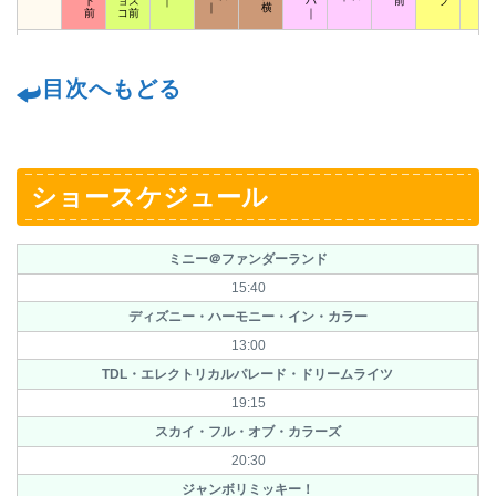
ト
ョズ
｜
パ
前
プ
ト
｜
横
前
コ前
｜
目次へもどる
ショースケジュール
ミニー＠ファンダーランド
15:40
ディズニー・ハーモニー・イン・カラー
13:00
TDL・エレクトリカルパレード・ドリームライツ
19:15
スカイ・フル・オブ・カラーズ
20:30
ジャンボリミッキー！