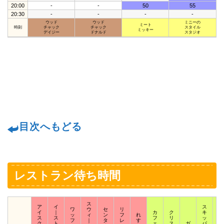
20:00
-
-
50
55
20:30
-
-
-
-
ウッド
ウッド
ミニーの
ミート
時刻
チャック
チャック
スタイル
ミッキー
デイジー
ドナルド
スタジオ
目次へもどる
レストラン待ち時間
ス
ア
イ
ス
ワ
ウ
セ
リ
イ
｜
カ
ク
キ
ス
ッ
ィ
ン
フ
れ
ス
ス
フ
リ
ッ
ク
フ
｜
タ
レ
す
ク
ト
ェ
ス
ガ
パ
ウ