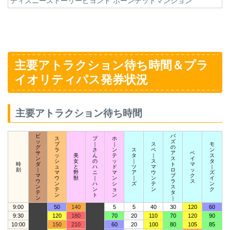
ディズニーストーリービヨンド ホーンテッドマンション
主要アトラクション待ち時間＆プラ
イオリティパス発券状況
主要アトラクション待ち時間
ビ
バ
ス
プ
ホ
ッ
ズ
プ
｜
｜
ス
モ
グ
の
ラ
さ
ン
ス
ペ
ン
サ
ア
ベ
ッ
美
ん
テ
タ
｜
ス
ン
ス
イ
シ
女
の
ッ
｜
ス
タ
時
ダ
ト
マ
ュ
と
ハ
ド
ツ
マ
｜
刻
｜
ロ
ッ
マ
野
ニ
マ
ア
ウ
ズ
マ
ブ
ク
ウ
獣
｜
ン
｜
ン
イ
ウ
ラ
ス
ン
ハ
シ
ズ
テ
ン
ン
ス
テ
ン
ョ
ン
ク
テ
タ
ン
ト
ン
ン
｜
9:00
50
140
5
5
40
30
120
60
9:30
120
180
70
20
110
70
120
90
10:00
150
210
60
20
100
80
105
85