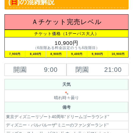
(
日
)の混雑解説
Ａチケット完売レベル
チケット価格（1デーパス大人）
10,900円
（6段階ある料金設定のうち6段階目）
7,900円
8,400円
8,900円
9,400円
9,900円
10,900円
開園
9:00
閉園
21:00
天気
晴れ時々曇り
備考
東京ディズニーリゾート40周年“ドリームゴーラウンド”
ディズニー・パルパルーザ“ミニーのファンダーランド”