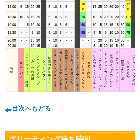
10
12
18:00
5
15
20
25
5
10
5
5
-
-
15
25
20
30
20
40
2
0
0
18:30
10
15
15
25
5
10
5
5
-
70
-
10
15
20
20
20
35
110
1
19:00
-
15
10
20
5
10
5
5
-
60
-
10
15
15
15
15
30
90
1
19:30
-
-
5
10
5
10
5
-
-
55
-
5
5
5
10
10
30
75
20:00
-
-
15
20
-
10
-
-
-
-
-
5
20
5
15
10
30
-
20:30
-
-
10
15
-
10
-
-
-
-
-
5
15
10
10
5
30
-
1
シ
蒸
ビ
イ
カ
ス
ア
フ
ウ
ュ
気
ッ
ッ
キ
白
ジ
ン
ト
プ
リ
ェ
ピ
エ
魅
｜
船
グ
ツ
ャ
雪
ャ
ト
ム
ラ
ス
ア
｜
ス
カ
ツ
惑
テ
マ
サ
ア
ッ
姫
空
オ
ン
リ
ソ
ッ
カ
の
リ
美
タ
タ
リ
リ
の
ィ
｜
ン
ス
ス
と
飛
ム
グ
｜
｜
シ
ヌ
テ
｜
女
｜
時
ン
ブ
｜
チ
ン
ク
ダ
モ
ル
七
ぶ
ニ
ル
ベ
ヤ
ュ
｜
ィ
テ
と
パ
刻
リ
の
ハ
キ
グ
ト
｜
｜
カ
人
ダ
バ
ク
ア
島
マ
探
｜
イ
野
ン
バ
海
ウ
ル
ギ
ウ
マ
ル
ル
の
ン
ス
ル
シ
い
ウ
検
パ
ル
獣
空
｜
賊
ス
｜
ャ
ェ
ウ
ワ
｜
こ
ボ
｜
ア
か
ン
｜
ホ
の
鉄
ム
ラ
イ
ン
｜
セ
び
ズ
タ
だ
テ
テ
｜
旅
道
リ
ン
テ
ル
ル
と
｜
ン
ィ
ル
｜
号
ン
ド
目次へもどる
グリーティング待ち時間