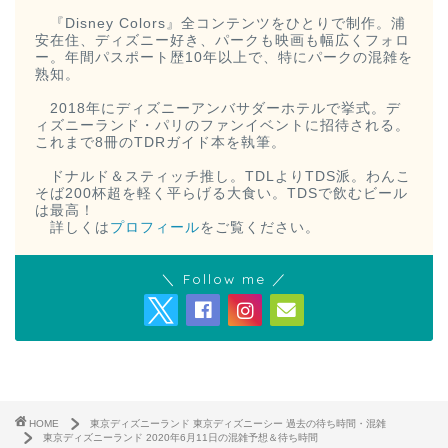
『Disney Colors』全コンテンツをひとりで制作。浦
安在住、ディズニー好き、パークも映画も幅広くフォロ
ー。年間パスポート歴10年以上で、特にパークの混雑を
熟知。
2018年にディズニーアンバサダーホテルで挙式。デ
ィズニーランド・パリのファンイベントに招待される。
これまで8冊のTDRガイド本を執筆。
ドナルド＆スティッチ推し。TDLよりTDS派。わんこ
そば200杯超を軽く平らげる大食い。TDSで飲むビール
は最高！
詳しくは
プロフィール
をご覧ください。
＼ Follow me ／
HOME
東京ディズニーランド 東京ディズニーシー 過去の待ち時間・混雑
東京ディズニーランド 2020年6月11日の混雑予想＆待ち時間