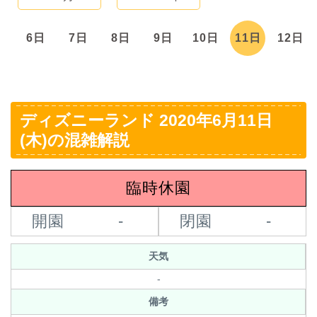
日
6日
7日
8日
9日
10日
11日
12日
ディズニーランド 2020年6月11日
(木)の混雑解説
臨時休園
開園
-
閉園
-
天気
-
備考