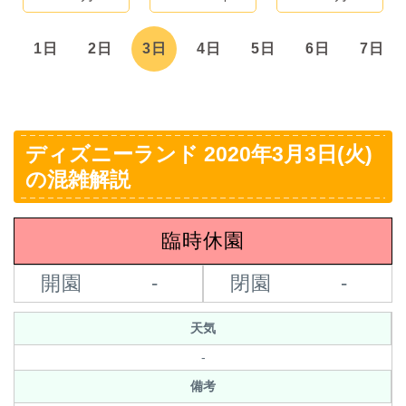
1日
2日
3日
4日
5日
6日
7日
ディズニーランド 2020年3月3日(火)
の混雑解説
臨時休園
開園
-
閉園
-
天気
-
備考