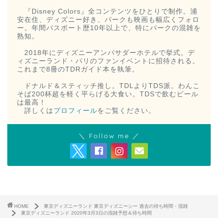
『Disney Colors』全コンテンツをひとりで制作。浦
安在住、ディズニー好き、パークも映画も幅広くフォロ
ー。年間パスポート歴10年以上で、特にパークの混雑を
熟知。
2018年にディズニーアンバサダーホテルで挙式。デ
ィズニーランド・パリのファンイベントに招待される。
これまで8冊のTDRガイド本を執筆。
ドナルド＆スティッチ推し。TDLよりTDS派。わんこ
そば200杯超を軽く平らげる大食い。TDSで飲むビール
は最高！
詳しくは
プロフィール
をご覧ください。
＼ Follow me ／
HOME
東京ディズニーランド 東京ディズニーシー 過去の待ち時間・混雑
東京ディズニーランド 2020年3月3日の混雑予想＆待ち時間