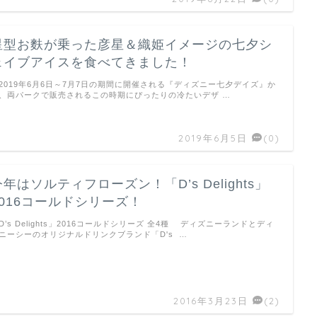
星型お麩が乗った彦星＆織姫イメージの七夕シ
ェイブアイスを食べてきました！
019年6月6日～7月7日の期間に開催される『ディズニー七夕デイズ』か
、両パークで販売されるこの時期にぴったりの冷たいデザ …
2019年6月5日
(0)
今年はソルティフローズン！「D’s Delights」
2016コールドシリーズ！
D’s Delights」2016コールドシリーズ 全4種 ディズニーランドとディ
ニーシーのオリジナルドリンクブランド「D's …
2016年3月23日
(2)