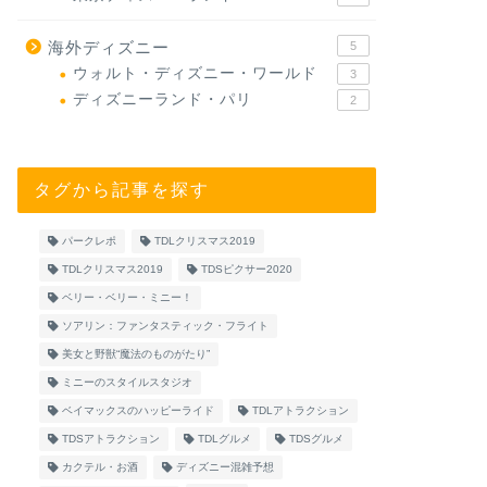
海外ディズニー
5
ウォルト・ディズニー・ワールド
3
ディズニーランド・パリ
2
タグから記事を探す
パークレポ
TDLクリスマス2019
TDLクリスマス2019
TDSピクサー2020
ベリー・ベリー・ミニー！
ソアリン：ファンタスティック・フライト
美女と野獣“魔法のものがたり”
ミニーのスタイルスタジオ
ベイマックスのハッピーライド
TDLアトラクション
TDSアトラクション
TDLグルメ
TDSグルメ
カクテル・お酒
ディズニー混雑予想