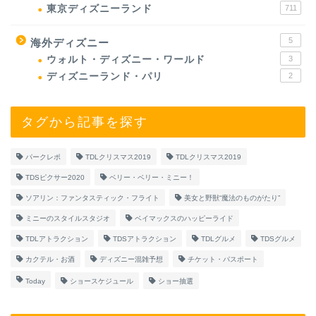
東京ディズニーランド
711
5
海外ディズニー
ウォルト・ディズニー・ワールド
3
ディズニーランド・パリ
2
タグから記事を探す
パークレポ
TDLクリスマス2019
TDLクリスマス2019
TDSピクサー2020
ベリー・ベリー・ミニー！
ソアリン：ファンタスティック・フライト
美女と野獣“魔法のものがたり”
ミニーのスタイルスタジオ
ベイマックスのハッピーライド
TDLアトラクション
TDSアトラクション
TDLグルメ
TDSグルメ
カクテル・お酒
ディズニー混雑予想
チケット・パスポート
Today
ショースケジュール
ショー抽選