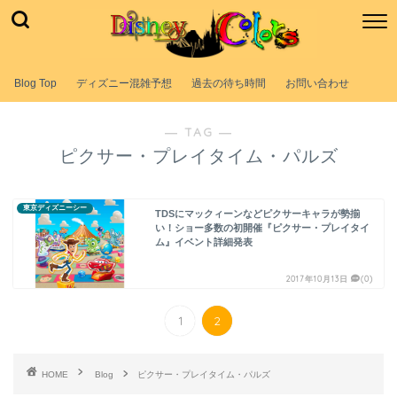
Blog Top
ディズニー混雑予想
過去の待ち時間
お問い合わせ
― TAG ―
ピクサー・プレイタイム・パルズ
東京ディズニーシー
TDSにマックィーンなどピクサーキャラが勢揃
い！ショー多数の初開催『ピクサー・プレイタイ
ム』イベント詳細発表
2017年10月13日
(0)
1
2
HOME
Blog
ピクサー・プレイタイム・パルズ