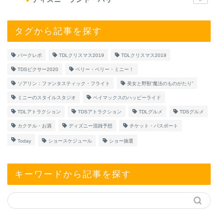
タグから記事を探す
パークレポ
TDLクリスマス2019
TDLクリスマス2019
TDSピクサー2020
ベリー・ベリー・ミニー！
ソアリン：ファンタスティック・フライト
美女と野獣“魔法のものがたり”
ミニーのスタイルスタジオ
ベイマックスのハッピーライド
TDLアトラクション
TDSアトラクション
TDLグルメ
TDSグルメ
カクテル・お酒
ディズニー混雑予想
チケット・パスポート
Today
ショースケジュール
ショー抽選
キーワードから記事を探す