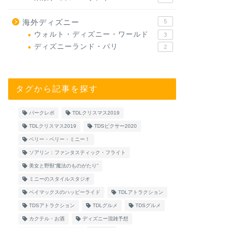
海外ディズニー
5
ウォルト・ディズニー・ワールド
3
ディズニーランド・パリ
2
タグから記事を探す
パークレポ
TDLクリスマス2019
TDLクリスマス2019
TDSピクサー2020
ベリー・ベリー・ミニー！
ソアリン：ファンタスティック・フライト
美女と野獣“魔法のものがたり”
ミニーのスタイルスタジオ
ベイマックスのハッピーライド
TDLアトラクション
TDSアトラクション
TDLグルメ
TDSグルメ
カクテル・お酒
ディズニー混雑予想